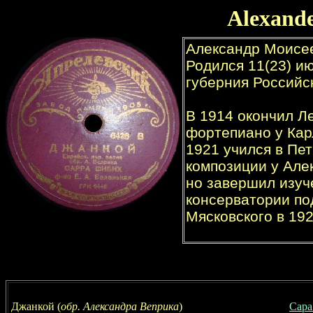
A
lexand
Джанкой (
обр. Александра Веприка
)
Сара