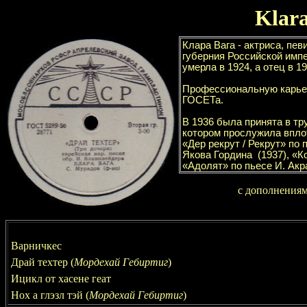
Klar
с дополнения
Варничкес
Драй техтер
(
Мордехай Гебиртиг
)
Ицикл от хасене геат
Нох а глэзл тэй
(
Мордехай Гебиртиг
)