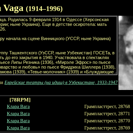
a Vaga
(1
9
1
4
–
1996
)
ми
Еврейские театры (на идиш) в Узбекистане, 1933-1947
[
78
RPM]
Клара Вага
Грампласттрест, 287
6
8
Клара Вага
Грампласттрест, 28771
Клара Вага
Грампласттрест, 28770
Клара Вага
Грампласттрест, 28769