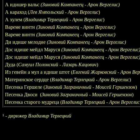
А идишер вальс
(Зиновий Компанеец - Арон Вергелис)
А караход (
Лев Ямпольский - Арон Вергелис
)
А хулем
(
Владимир Терлецкий - Арон Вергелис
)
Вареме винтн
(Зиновий Компанеец - Арон Вергелис)
Вареме винтн
(Зиновий Компанеец - Арон Вергелис)
Ди идише мелодие
(Зиновий Компанеец - Арон Вергелис)
Дос идише мейдл Маруся
(Зиновий Компанеец - Арон Вергелис
Дос идише мейдл Маруся
(Зиновий Компанеец - Арон Вергелис
Дуда
(
Самуил Полонский - Лазарь Кацович
)
Из гевейн а мул а идише штот (
Евгений Жарковский
- Арон Вер
Материнское сердце (
Владимир Терлецкий - Арон Вергелис
)
Песенка
Г
ершеле
(
Зиновий Заграничный - Моисей Гершензон
)
Песенка Двоси
(
Зиновий Заграничный - Моисей Гершензон
)
Песенка старого мудреца (
Владимир Терлецкий - Арон Вергелис
¹ -
дирижер
Владимир Терлецкий