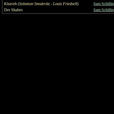
Kh
ave
h (
Solomon Smulev
itz
-
Louis Friedsell
)
Sam Schilli
Der Shabes
Sam Schilli