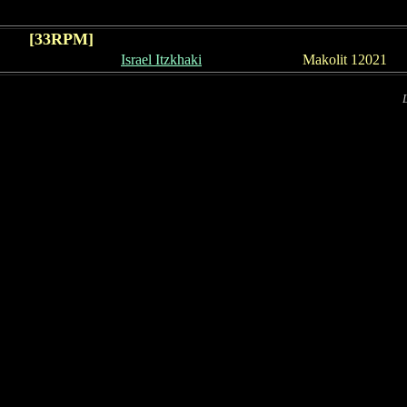
[
33
RPM]
Israel Itzkhaki
Makolit 12021