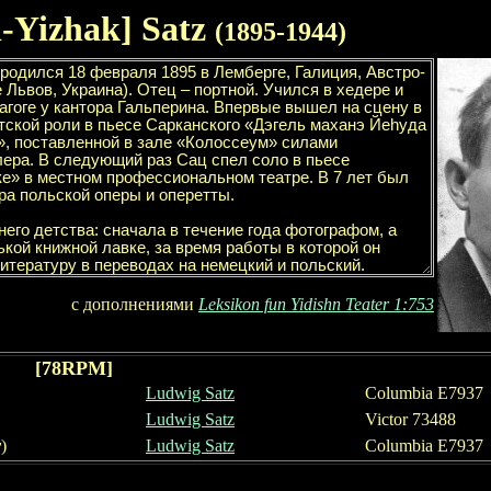
i-Yizhak]
Satz
(18
95-
19
44
)
с дополнениями
Leksikon fun Yidishn Teater 1:753
[78RPM]
Ludwig Satz
Columbia E
7937
Ludwig Satz
Victor 73488
y
)
Ludwig Satz
Columbia E
7937