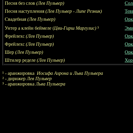
Песня без слов
(Лев Пульвер)
Сол
Песня наступления
(Лев Пульвер - Липе Резник)
Тев
Свадебная
(Лев Пульвер)
Орк
Унтер а клейн беймеле (
Цви-Гирш Маргулис
)
³
Эми
Фрейлехс
(Лев Пульвер)
Орк
Фрейлехс
(Лев Пульвер)
Орк
Шер
(Лев Пульвер)
Орк
Штилер ределе
(Лев Пульвер)
Хор
¹ -
аранжировка
Иосифа Ахрона и Льва Пульвера
² -
дирижер
Лев Пульвер
³ -
аранжировка
Льва Пульвера