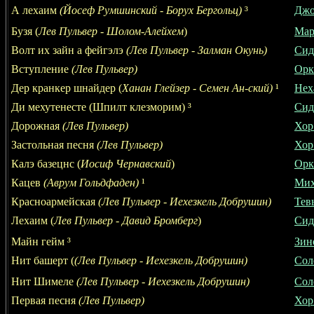
А лехаим
(Йосеф Румшинский - Борух Бергольц)
³
Джо
Бузя (
Лев Пульвер - Шолом-Алейхем
)
Мар
Волт их зайн а фейгэлэ
(Лев Пульвер -
Залман Окунь
)
Сид
Вступление
(Лев Пульвер)
Орк
Дер кранкер шнайдер
(
Ханан Глейзер
-
Семен Ан-ский
)
¹
Нех
Ди мехутенесте (Шпилт клезморим)
³
Сид
Дорожная
(Лев Пульвер)
Хор
Застольная песня
(Лев Пульвер)
Хор
Калэ базецнс (
Иосиф Чернавский
)
Орк
Кацев
(Аврум Гольдфаден)
¹
Мих
Красноармейская
(Лев Пульвер - Иехезкель Добрушин)
Тев
Лехаим (
Лев Пульвер - Давид Бромберг
)
Сид
Майн гейм
³
Зин
Нит башерт (
(Лев Пульвер - Иехезкель Добрушин)
Сол
Нит Шимеле
(Лев Пульвер - Иехезкель Добрушин)
Сол
Первая песня
(Лев Пульвер)
Хор