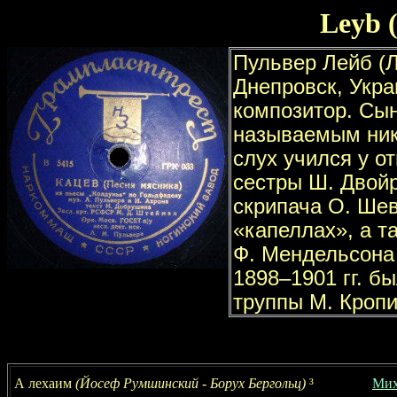
Leyb 
А лехаим
(Йосеф Румшинский - Борух Бергольц)
³
Мих