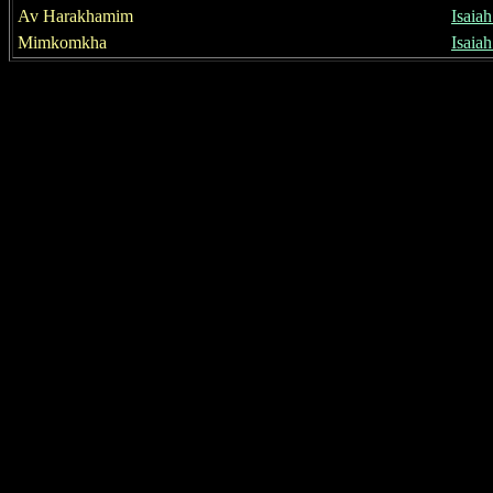
Av Harakhamim
Isaia
Mimkomkha
Isaia