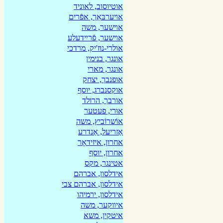
אוטיוסוב, לאוניד
אױערבּאַך‎, ‏אפֿרים
אױשער, משה
אױשער, פֿרײדעלע
אולרי-נוז'יק, מרדכי
אונגר, בנימין
אונגר, מארי
אופנבך, יצחק
אוקסנברג, יוסף
אורבך, הרולד
אוּרי, פעטער
אוֹשרוֹביץ, משה
אַזריעל, אַנדרע
אחרון, איזידאָר
אחרון, יוסף
אטינגר, מקס
אידלסון, אברהם
אידלסון, אברהם צבי
אידלסון, ירמיהו
איװקער, משה
איטקין, משא