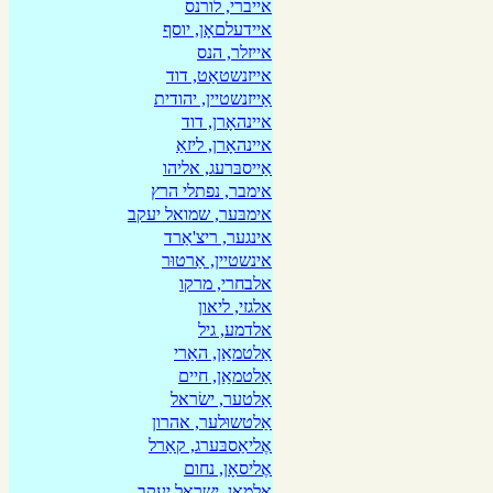
אייברי, לורנס
איידעלםאָן, יוסף
אייזלר, הנס
אייזנשטאַט, דוד
אַייזנשטיין, יהודית
איינהאָרן, דוד
איינהאָרן, ליזאַ
אַייסבּרעג, אליהו
אימבר, נפתלי הרץ
אימבּער, שמואל יעקב
אינגער, ריצ'אַרד
אינשטיין, אַרטוּר
אלבחרי, מרקו
אלגזי, ליאון
אלדמע, גיל
אַלטמאַַן, האַרי
אַלטמאַַן, חיים
אַלטער, ישׂראל
אַלטשוּלער, אהרון
אֶליאַסבּערג, קאַרל
אֶליסאָן, נחום
אָלמאַן, ישראל יעקב