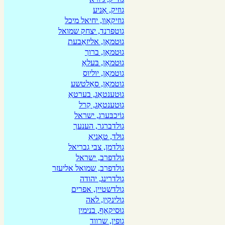
גוזיק, אַניע
גוזיקאָװ, יחיאל מיכל
גוטפרנד, יצחק שמואל
גוּטמאַן, אליזאַבעת
גוּטמאַן, ברוך
גוּטמאַן, בּעלאַ
גוטמאַן, יוליוס
גוטמאַן, סאַלטשע
גוּטענטאַג, בערטאַ
גוּטענטאַג, קַרל
גוֹיכבּערג, ישראל
גולדברגר, הענעך
גוּלד, טאַניאַ
גולדמן, צבי גבריאל
גולדפרב, ישראל
גולדפרב, שמואל אליעזר
גולדרינג, יהודה
גולדשטיין, אפרים
גולינקין, לאה
גוּסיקאָף, בנימין
גופין, שרווד