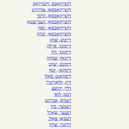
דזשייקאָבּס, דזשייקאָבּ
דזשייקאָבּסאָן, אוּירווינג
דזשייקאָבּסאָן, היימי
דזשייקאָבּסאָן, הענריעטאַ
דזשייקאָבּסאָן, יוסף
דזשייקאָבּסאָן, יצחק
דייטש, יצחק
דיימונד, ארלה
דיימונד, דוד
דיינאָף, שמחה
דימונט, יעקב
דיסקאי, יוסף
דיסקאָנט, פֿאַול
דיק, וולאַדימיר
דלין, יהושע
דנטו, לואי
דעוויס, אברהם
דעמעיי, סיד
דענער ,שאַרל
דעסאַוּ, פּאַוּל
דרוּטין, יצחק