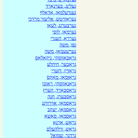
געלינג, בּערנאַרד
גענדעלמאַן, אַדאָלף
געראָוויטש, אליעזר מרדכי
גערבּערגג, לעאָן
גערמאַן, לוסי
גערראָ, הענרי
גפן, משה
גערשענזאָן, משה
גראַבּאָווסקי, ניקאָלאַס
גראָבער, חיהלע
גראָדין, דזערי
גראַוּמאַן, מאַקס
גראַנאָווסקי, ראובן
גראָסבּאַרד, הערץ
גראָסבּערג, חנה
גראָסמאַן, אוּירווינג
גראָסמאַן, יעקב
גראָסמאַן, סאַשאַ
גראָש, אֶרנאָ
גראָש, ווילהעלם
גרדנר, שמואל