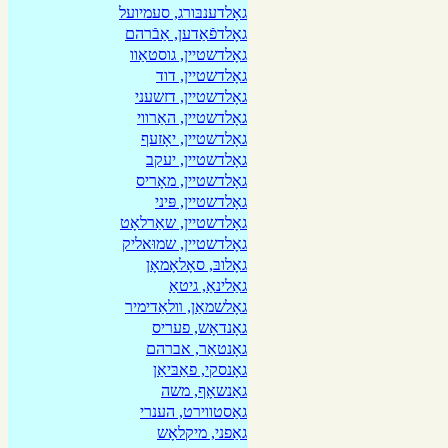
גאָלדענבּורג, סעמיועל
גאָלדפֿאַדען, אַבֿרהם
גאָלדשטיין, גוסטאַוו
גאָלדשטיין, דוד
גאָלדשטיין, דזשעני
גאָלדשטיין, האַרווי
גאָלדשטיין, יאָזעף
גאָלדשטיין, יעקב
גאָלדשטיין, מאָריס
גאָלדשטיין, פּיני
גאָלדשטיין, שאַרלאָט
גאָלדשטיין, שמוּאליק
גאָלובּ, סאָלאָמאָן
גאַלינאַ, גיטאַ
גאָלשמאַן, װלאַדימיר
גאָנדאָש, פעריס
גאָנטאַר, אברהם
גאָנסקי, פאַבּיאַן
גאַנשאָף, משה
גאַסטווירט, הענרי
גאַפני, מיקלאָש