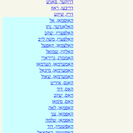
דרוּקער, סאָניע
דריבּען, ראָוּז
דריז, שיקע
האַוּסמאַן, אֶל
האָלאַנדער, נתן
האַלפּערין, יעקב
האַלפּערן, משה לייב
האָלצמאַן, קאָפעל
האַלקין, שמואל
האַמבוּרג, גריראָרי
האַמערמאַן, הערמאַן
האַמערמאַן, מיכאַל
האַמערמאַן, שאול
האַנס, אידיט
האס, דוד
האַס, יעקב
האַס, סימאָן
האָפמאַן, לאה
האָפמאַן, עני
האָפמאַן, שלמה
האָפֿשטײַן, דוד
האָפשטיין, ראַפאַאֶל