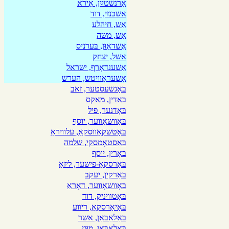
אַרנשטײַן, אַירא
אשכּנזי, דוד
אַש, חיהלע
אַש, משה
אֶשדאַוּן, בּערניס
אשל, יצחק
אַשׁענדאָרף, ישראל
אָשעראָװיטש, הערש
באָגשעסטער, זאב
באַדין, מאַקס
בּאָדנער, פיל
בּאָוושאָװער, יוסף
בּאָטשקאָווסקאַ, עלוויראַ
בּאַסטאָמסקי, שלמה
באָרין, יוסף
בּאַרסקאַ-פישער, ליזאַ
באַרקין, יעקבֿ
באָוושאָווער, דאָראַ
בּאָטװיניק, דוד
בּאָיאַרסקאַ, ריװע
בּאַלאַבּאַן, אשר
בּאַלאַבּאַן, מוּני