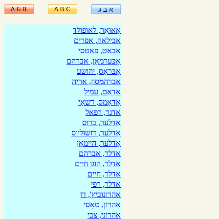
אַאוּאֶר, לאופולד
אבילאה, אפרים
אבאט, פאטסי
אָבּערמאַן, אברהם
אַבּראַס, יהושע
אברהמסון, אריה
אדַאַם, עמיל
אַדאַמס, דשאָי
אדגר, רפאל
אַדלער, ברוּס
אַדלער, דזשוּליוּס
אַדלער, היימאַן
אדלר, אברהם
אדלר, הוגו חיים
אדלר, חיים
אדלר, רפי
אהרונוביץ', דן
אהרון, טאָסי
אהרוני, צבי