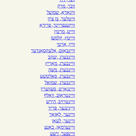
וובר, מרק
וויגאָדאַ, שמועל
וויטלער, בּן ציון
ווייזענפריינד, פרידאַ
ווייט, מרטין
ווייטץ, קלמען
וויין, אַרטי
וויינבּאַוּם, אַלעקסאַנדער
וויינבערג ,יעקב
וויינבערג, מאָריץ
וויינבערג, משה
וויינבּערג, סאלטשע
וויינבערג, שמואל
וויינגאָרט, סעווערין
וויינטראַוּבּ, וואָלף
וויינטרו
יבּ, הירש
וויַיַנינגער, פריד
וויינער, לאַזאַר
וויינער, לעאָן
וויַינערמאַן, כאָנע
וויינפּער, זישע