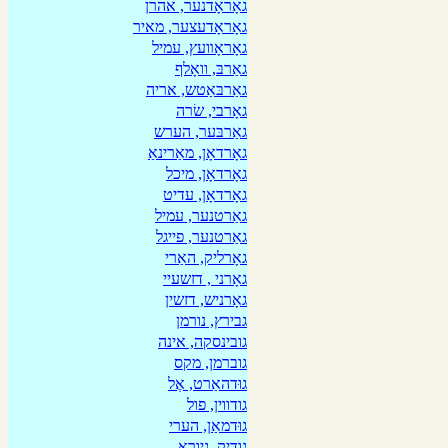
גאָראָדנער, אהרן
גאָראָדעצער, מאיר
גאָראָװעץ, עמיל
גאַרבּ, וואָלף
גאַרבּאַטש, אריה
גאָרבי, שׂרה
גאַרבּער, הערש
גאָרדאָן, מאַרינאַ
גאָרדאָן, מיכל
גאָרדאָן, עדיט
גאַרטנער, עמיל
גאַרטנער, פייגל
גאָרליק, האַרי
גאָרני , דזשעיי
גאָרניש, דזשין
גבירץ, נורמן
גובינסקה, אינה
גוברמן, מקס
גוּדהאַרט, אֶל
גודווין, פול
גוּדמאַן, הערי
גודיק, גיורא