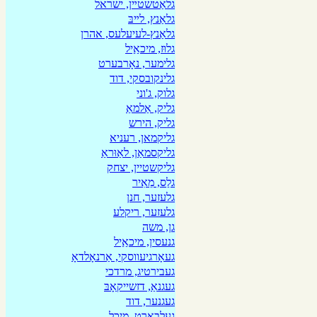
גלאַטשטײן, ישׂראל
גלאַנץ, לײבּ
גלאַנץ-לעיעלעס, אהרן
גלוּז, מיכאַַיל
גלימער, נאָרבערט
גלינקובסקי, דוד
גלוק, ג'וני
גליק, אַלמאַ
גליק, הירש
גליקמאן, רעניא
גליקסמאַן, לאַוּראַ
גליקשטיין, יצחק
גלַס, מֵאִיר
גלעזער, חנן
גלעזער, ריקלע
גן, משה
גנעסין, מיכאַַיל
געאָרגיעווסקי, אַרנאָלדאָ
געבירטיג, מרדכי
געגנאַ, דזשייקאָבּ
געגנער, דוד
געלבאַרט, מיכל