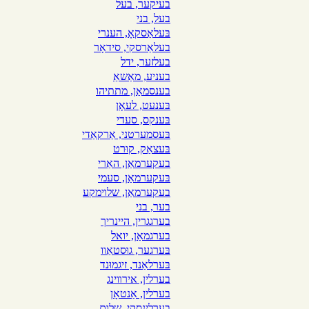
בעיקער, בעל
בעל, בני
בּעלאַסקאָ, הענרי
בעלאַרסקי, סידאָר
בעלזער, ידל
בעניע, מאַשאַ
בענסמאַן, מתתיהו
בּענעט, לעאָן
בּענקס, סעדי
בּעסמערטני, אַרקאַדי
בּעצאַק, קוּרט
בעקערמאַן, האַרי
בּעקערמאַן, סעמי
בעקערמאַן, שלױמקע
בער, בני
בערגגרין, היינריך
בערגמאַן, יואל
בּערגער, גוּסטאַוו
בּערלאַנד, זיגמוּנד
בערלין, אירװינג
בערלין, אַנטאָן
בערלינסקי, שלום