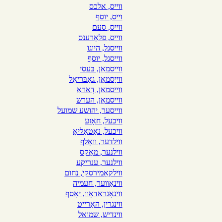
ווייס, אלכס
וייס, יוסף
ווייס, סעם
ווייס, פלאָרענס
ווייסגל, היוגו
ווייסגל, יוסף
ווייסמאַן, בּעסי
ווייַסמאַן, גאַבּריאֶל
ווייסמאַן, דָאראַ
ווייסמאַן, הערש
ווייסער, יהושע שמועל
וויכעל, חאָזע
וויכעל, נאַטאַליאָ
ווילדער, וואָלף
ווילנער, מאַקס
ווילנער, ענריקע
ווילקאָמירסקי, נחום
ווינאַווער, חעמיה
ווינאָגראַדאָוו, יאָסף
ווינגרין, האַרייט
ווינדיש, שמואל