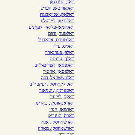
וואָל, הערמאַן
וואָלאָוויטש, הערש
וואָלאַק, אליזאַבעת
וואַלדמאַן, לײבעלע
וואַלדמאַַן-עליאַד, לעאָָניע
וואַלטער, נחוּם
וואָלטערס, איזאָבּעל
וואַליס, עדי
וואָלף, בּערנאַרד
וואָלף, ערנסט
וואָלפסאָן, אפרים-לייב
וואָלפסאָן, אַרטוּר
װאָלפֿשטהאַל, חנה
וואַסילקאָווסקי, יעקב ליבּ
וואַסערמאַן, שניאור
וואַקס, לייזער
וואָראָנאָווסקי, בּאָריס
וואָרמאןַ, הנרי
וואַרס, הענריק
וואַרשׁאַווסקי, אַנאַ
וואַרשאווסקי, מאָרק
וובר, דוד