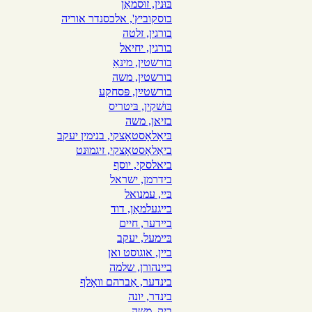
בּוּנין, זוּסמאַן
בוסקוביץ', אלכסנדר אוריה
בורגין, זלטה
בורגין, יחיאל
בורשטין, מינאַ
בורשטין, משה
בורשטײַן, פּסחקע
בּוּשׁקין, בּיטריס
בזיאן, משה
בּיאַלאָסטאָצקי, בנימין יעקב
ביאַלאָסטאָצקי, זיגמוּנט
ביאלסקי, יוסף
בידרמן, ישראל
בּיי, עמנואל
בייגעלמאַן, דוד
בײדער, חיים
בּיימעל, יעקב
ביין, אוגוסט ואן
ביינהורן, שלמה
בינדער, אַברהם וואָלף
בינדר, יונה
ביק, משה