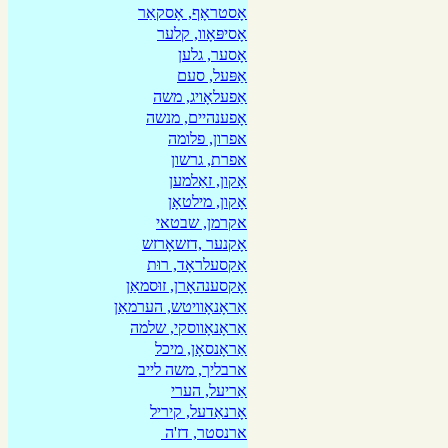
אָסטראָף, אָסקאַר
אָסיפּאָוו, קלער
אָסער, גלען
אַפּעל, סעם
אַפעלאָויג, משה
אָפענהיים, מנשה
אפרון, פלומה
אפרת, גרשון
אָקון, זאַלמען
אָקון, מילטאָן
אקרמן, שבטאי
אָקנער ,דזשאָרזש
אַקסעלראָד, רוּת
אָקסענהאָרן, זוּסמאַן
אַראָנאָוויטש, הערמאַן
אַראָנאָווסקי, שלמה
אַראָנסאָן, מיכל
ארבליך, משה לייב
אַריעל, הערי
אָרנאַדעל, קיריל
ארנסטר, דז'ה