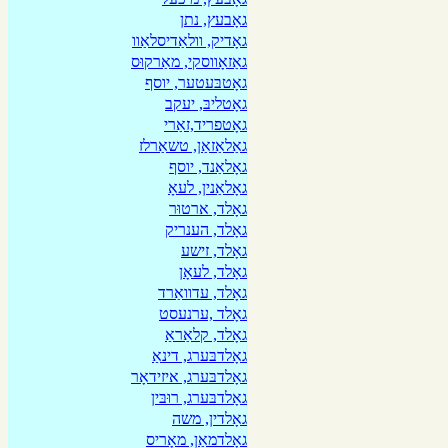
גאָבעץ, נתן
גאָדיק, וולאַדיסלאַוו
גאַזאָווסקי, מאַרקוּס
גאָטבּעטער, יוסף
גאָטליבּ, יעקב
גאָטפריד,זאַרי
גאַלאַזאַן, טשאַרלז
גאָלאַנד, יוסף
גאָלאַנין, לעאָ
גאָלד, ארטוּר
גאָלד, הענריק
גאָלד, זישע
גאָלד, לעאָן
גאָלד, עדוואַרד
גאָלד ,ערנעסט
גאָלד, קלאַראַ
גאָלדבּערג, דינאַ
גאָלדבּערג, איזידאָר
גאָלדבּערג, רוּבּין
גאָלדין, משה
גאָלדמאַן, מאָריס