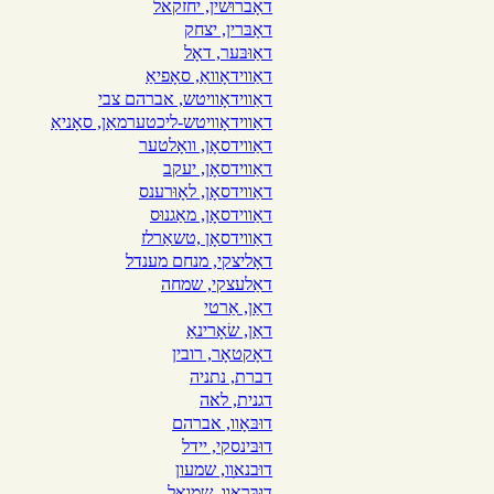
דאָברוּשין, יחזקאל
דאָבּרין, יצחק
דאַוּבּער, דאָל
דאַווידאָוואַ, סאָפיאַ
דאַווידאָוויטש, אברהם צבי
דאַווידאָוויטש-ליכטערמאַן, סאָניאַ
דאַווידסאָן, וואָלטער
דאַווידסאָן, יעקב
דאַווידסאָן, לאָוּרענס
דאַווידסאָן, מאַגנוּס
דאַווידסאָן ,טשאַרלז
דאָליצקי, מנחם מענדל
דאַלעצקי, שמחה
דאַן, אַרטי
דאַן, שׂאָרינאַ
דאָקטאָר, רובין
דברת, נתניה
דגנית, לאה
דוּבּאָוו, אברהם
דוּבּינסקי, יידל
דו
בנא
וו, שמעון
דוּבּראָוו, שמואל