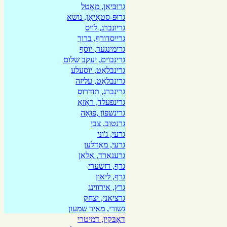
גרוּבּיאַן, מאָטל
גרוּפּ-סטאָיאַן, נושא
גריוּנברג, לוּיס
גרייסדורף, ברוך
גרימינגער, יוסף
גרינבוים, יעקב שלום
גרינבלאַט, יוסעלע
גרינבלאַט, עליזה
גרינברג, תודרוס
גרינפעלד, ראָזאַ
גרינשפּוֹן ,פּוּאָה
גרנטוב, צבי
גרעי, ג'וני
גרעי, מאַדלען
גרענאַרד, אַלאַן
גרף, דזשערי
גרף, ליאון
גרץ, אירווינג
גרציאני, יצחק
גשורי, מאיר שמעון
דאָבּקין, דמיטרי