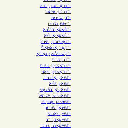
דוּבראָווינסקי, חנה
דוברובן, איזאיי
דוד, שמואל
דויטש, מוריס
דוליצקאַ, הילדאַ
דוּליצקאַיאַ, ליאַ
דוּנאַיעווסקי, יצחק
דוּקאָר, אַנאַטאָלי
דוּקשטוּלסקי, נאַדיאַ
דורה, פרדי
דורמאשקין, געניע
דוּרמאַשקין, פאַני
דזשאַק, אַבֿרהם
דזשאַק, יליא
דזשאַקיאַ, דזשאָלי
דזשאָרדזש, ישראל
דזשוּליוּס, אָסקער
דזשיגאַן, שמעון
דזשיי, מאָרטי
דזשייקאָבּ, דוד
דזשייקאָבּס, בעטי