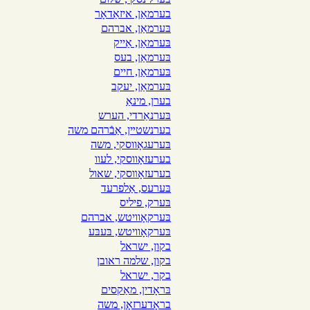
בערמאַן, איזאַדאָר
בּערמאַן, אברהם
בּערמאַן, אַייק
בּערמאַן, בעס
בּערמאַן, חיים
בּערמאַן, יעקב
בערן, מינאַ
בּערנאַרדי, הערש
בערנשטײן, אַבֿרהם משה
בּערעגאָווסקי, משה
בערעזאָווסקי, לעוו
בערעזאָװסקי, שאול
בּערעס, אַלפרעד
בּערק, פיליס
בּערקאָוויטש, אברהם
בּערקאָוויטש, בּעבּע
בקון, ישראל
בקון, שלמה ראובן
בקר, ישראל
בּראָדין, מאַקסים
בראָדערזאָן, משה