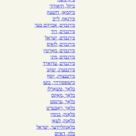
ביקל, תיאודור
בּיקמאַן, דזשעק
בּירנאָוו, לייבּ
בּירנּבוים, אברהם בּער
בּירנּבוים, דוד
בּירנבּוֹים, ישראל
בּירנבוים, לואיס
בּירנבּוים, מאַרטין
בּירנבּוֹים, מיני
בּירנבוים, עדוארד
בּירנבּערג, יעקב
בּירענצוויג, יוסף
בישופסורדר, בועז
בלאָך ,טשאַרלז
בלאָך
,מאַקס
בלאָך ,ערנסט
בלאָך ,ראָבּערט
בּלאַנק, בנימין
בלאַנק, לעאָן
בּלאַנקליידער, ישראל
בלה, דאיוס