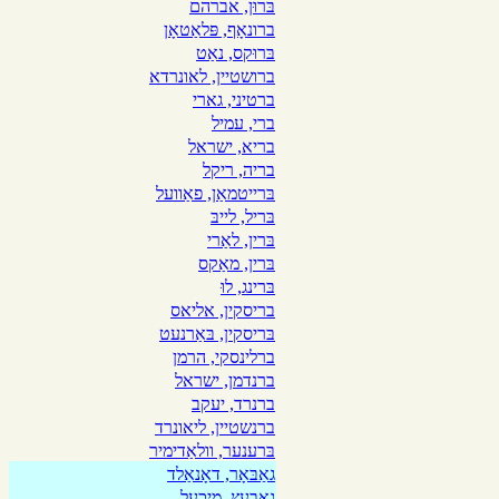
בּרוּן, אברהם
ברונאָף, פּלאַטאָן
בּרוּקס, נאַט
ברושטיין, לאונרדא
ברטיני, גארי
ברי, עמיל
בריא, ישראל
בריה, ריקל
בּרייטמאַן, פאַוועל
בּריל, לייבּ
בּרין, לאַרי
בּרין, מאַקס
בּרינג, לוּ
בריסקין, אליאס
בּריסקין, בּאַרנעט
ברלינסקי, הרמן
ברנדמן, ישראל
ברנרד, יעקב
ברנשטיין, ליאונרד
בּרענער, וולאַדימיר
גאַבּאָר, דאָנאַלד
גאָבעץ, מיכעל