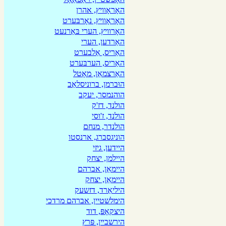
האָראָוויץ, אהרן
האָראָוויץ, נאָרבּערט
האָרוויץ, הערי בּאַרנעט
האַרדען, הערי
האַריס, אַלבערט
האַריס, הערבּערט
האַרצמאַן, מאָטל
הוּברמן, ברוניסלאַב
הוהנמסר, יעקב
הולנד, דז'ק
הולנד, ז'וסי
הולנדר, מנחם
הוניגסברג, ארנסטו
היידען, גיזי
היילמן, יצחק
היימאַן, אברהם
היימאַן, יצחק
היליאַרד, דזשעק
הימלשטיין, אברהם מרדכי
היצקאָפּ, דוד
הירשבײן, פּרץ