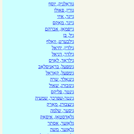
גוּראַלניק, יוסף
גורין, פאולו
גייגר, איזי
גייגר, מאַקס
גייפמאַן, אברהם
גיל, בּן
גילבערט, וואָלף
גילדין, יחיאל
גילדר, דניאל
גילראָד, לאָויס
גימפעל, בראָניסלאַב
גימפעל, קאַראָל
גינגאָלד, שרה
גינזבוּרג, שאול
גינטר, פליקס
גינטר-שפרכך, שמעיה
גינצבוּרג, מאַרק
גיסער, שלמה
גלאַדסטאָן, איסאַק
גלאַזער, אסתר
גלאַזער, משה