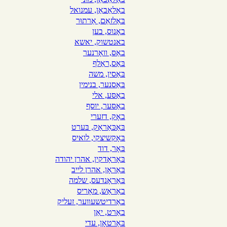
באַלאַבאַן, עמנואל
בּאַלזאַם, אַרתוּר
באָנוס, בען
באנטשוק, יאשא
באַסּ, וואָרנער
בּאַס,ראַלף
בּאַסין, משה
בּאַסנער, בנימין
באַסּע, אלי
באַסּער, יוסף
באָק, דזערי
בּאַכּאַראַק, בּערט
בּאָקשיצקי, לואיס
בּאָר, דוד
בּאָראָדקין, אהרן יהודה
בּאַראָן, אהרן לייב
בּאַראָנדעס, שלמה
באַראַש, מאָריס
באַרדיטשעװער, זעליק
באַרט, יאַן
בּאַרטאָן, עדי