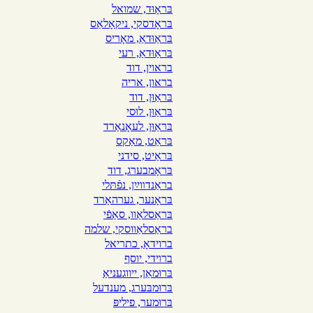
בּראָוּד, שמואל
בּראָדסקי, ניקאָלאַס
בּראַוּדאַ, מאָריס
בּראַוּדאַ, רעי
בראוין, דוד
בראון, אריה
בּראַוּן, דוד
בּראַוּן, לוּסי
בּראַוּן, לעאָנאַרד
בּראַט, מאַקס
בּראַיט, סידני
בּראָמבערג, דוד
בראַנדװײַן, נפֿתּלי
בּראָנער, גערהאַרד
בּראַסלאַוו, סאַפֿי
בראַסלאַווסקי, שלמה
ברוידאָ, כתריאל
ברױדי, יוסף
בּרוּמאַן, ייווגעניאַ
בּרוּמבּערג, מענדעל
בּרוּמער, פיליפּ