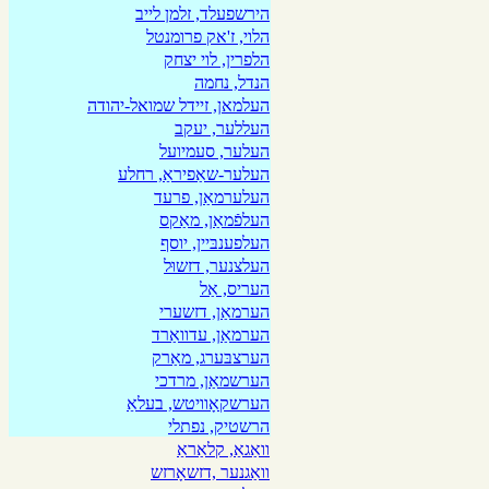
הירשפעלד, זלמן לייב
הלוי, ז'אק פרומנטל
הלפרין, לוי יצחק
הנדל, נחמה
העלמאן, זיידל שמואל-יהודה
העללער, יעקב
העלער, סעמיועל
העלער-שאַפיראַ, רחלע
העלערמאַן, פרעד
העלפֿמאַן, מאַקס
העלפענבּיין, יוסף
העלצנער, דזשוּל
העריס, אַל
הערמאַן, דזשערי
הערמאַן, עדוואַרד
הערצבּערג, מאַרק
הערשמאַן, מרדכי
הערשקאָוויטש, בעלאַ
הרשטיק, נפתלי
וואַגאַ, קלאַראַ
וואַגנער ,דזשאָרזש