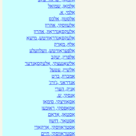
אַלמאַן, שמואל
אַלמי, א.
אלסטון, אלכס
אָלעווסקי, אהרון
אַלעקסאַנדראָוו, אהרון
אַלעקסאַנדראָװיטש, מישאַ
אָלף, מאַרק
אַלפּעראָוויטש, וועלוועלע
אלפרין, יעקב
אָלשאַנעצקי, אַלעקסאַנדער
אָלשיין, עטעל
אמברוז, ברט
אנדראני ,ג'ורג'
אַניק, הערי
אַנסקי, ש.
אָסאָוויצקי, סימאָן
אָסאָפסקי, ראוּבען
אַסטאָן, אַדאַם
אַסטאָר, דזשוּן
אָסטראָווסקי, אַרקאַדי
אָסטראָווסקי, חיים