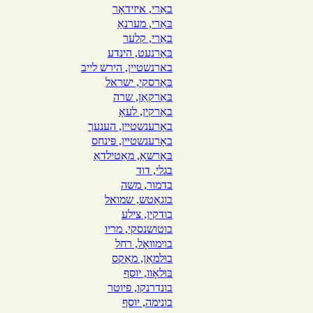
באַרי, איזידאָר
בּאַרי, מערנאַ
באַרי, קלער
בּאַרנעט, הינדע
בארנשטיין, הירש לייב
בּאַרסקי, ישראל
בּאַרקאַן, שרה
באַרקין, לעאָ
באָרענשטײן, הענעך
באָרענשטײן, פּינחס
בּאַרשאַ, מאַטילדאַ
בגלי, דוד
בדמור, משה
בוגאַטש, שמואל
בודקין, צילע
בוטושנסקי, מריו
בױמװאָל, רחל
בוּלמאַן, מאַקס
בּוּלאָוו, יוסף
בונדרנקו, פיוטר
בונימה, יוסף