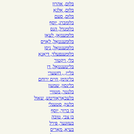
בּלוּם, אהרון
בּלוּם, אָלגאַ
בּלוּם, סעם
בלומברג, יוסף
בלומנדל, הנס
בּלוּמענזאָן, לעאָן
בּלוּמענטאַל, לאָויס
בלוּמענטאַל, ניסן
בלומענפעלד, דיאַנאַ
בלי, ויקטור
בּליטענטאַל, דן
בּליין, , דזשערי
בלינדמן, חיים ירוחם
בלינסון, שמעון
בלנטר, מטוויי
בּלעכאַראָוויטש, שאול
בלעק, סטענלי
בן ברוך, יוסף
בן צבי, טובה
בּעזוּנער, פּירל
בּעיאָ, מאָריס