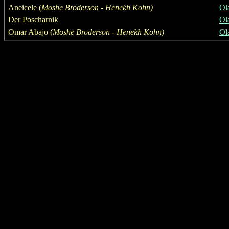
Aneicele (
M
oshe Broderson - Henekh Kohn
)
Ol
Der Poscharnik
Ol
Omar Abajo (
M
oshe Broderson - Henekh Kohn
)
Ola