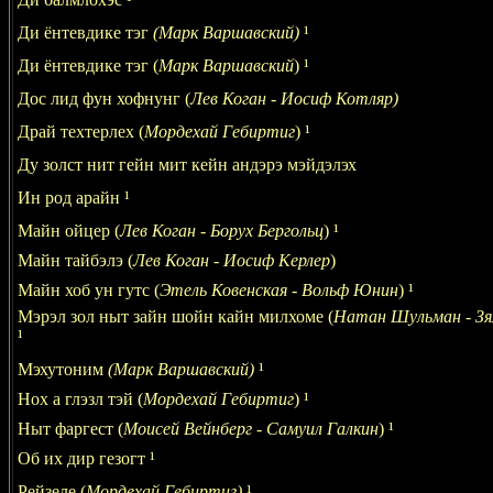
Ди ёнтевдике тэг
(Марк Варшавский)
¹
Ди ёнтевдике тэг (
Марк Варшавский
)
¹
Дос лид фун хофнунг (
Лев Коган - Иосиф Котляр)
Драй техтерлех (
Мордехай Гебиртиг
)
¹
Ду золст нит гейн мит кейн андэрэ мэйдэлэх
Ин род арайн
¹
Майн ойцер (
Лев Коган - Борух Бергольц
)
¹
Майн тайбэлэ
(
Лев Коган - Иосиф Керлер
)
Майн хоб ун гутс (
Этель Ковенская - Вольф Юнин
)
¹
Мэрэл зол ныт зайн шойн кайн милхоме (
Натан Шульман - З
я
¹
Мэхутоним
(Марк Варшавский)
¹
Нох а глэзл тэй
(
Мордехай Гебиртиг
)
¹
Ныт фаргест (
Моисей Вейнберг - Самуил Галкин
)
¹
Об их дир гезогт
¹
Рейзеле (
Мордехай Гебиртиг)
¹