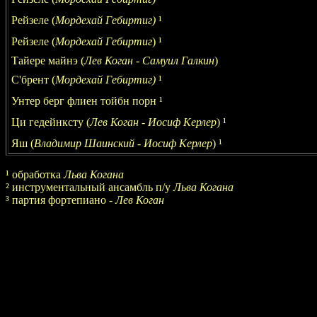
Рейзеле (
Мордехай Гебиртиг)
¹
Рейзеле (
Мордехай Гебиртиг
)
¹
Тайере майнэ (
Лев Коган - Самуил Галкин
)
С'брент (
Мордехай Гебиртиг)
¹
Унтер берг флиен тойбн порн
¹
Ци гедейнксту (
Лев Коган - Иосиф Керлер
)
¹
Яш (
Владимир Шаинский - Иосиф Керлер
)
¹
¹
обработка
Льва Когана
²
инструментальный ансамбль п/у
Льва Когана
³
партия фортепиано -
Лев Коган