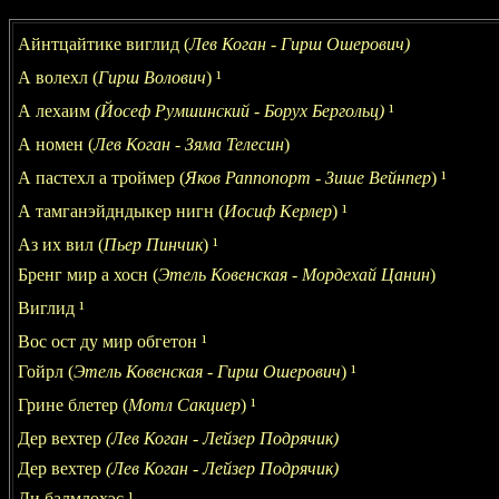
Айнтцайтике виглид (
Лев Коган - Гирш Ошерович)
А волехл (
Гирш Волович
)
¹
А лехаим
(Йосеф Румшинский - Борух Бергольц)
¹
А номен
(
Лев Коган - З
я
ма
Телесин
)
А пастехл а троймер (
Яков Раппопорт - Зише Вейнпер
)
¹
А тамганэйдндыкер нигн (
Иосиф Керлер
)
¹
Аз их вил
(
Пьер Пинчик
)
¹
Бренг мир а хосн (
Этель Ковенская - Мордехай Цанин
)
Виглид
¹
Вос ост ду мир обгетон
¹
Гойрл (
Этель Ковенская - Гирш Ошерович
)
¹
Грине блетер (
Мотл Сакциер
)
¹
Дер вехтер
(Лев Коган - Лейзер Подрячик)
Дер вехтер
(Лев Коган - Лейзер Подрячик)
Ди балмлохэс
¹