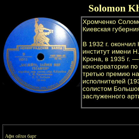
Solomon K
Афн ойхн барг