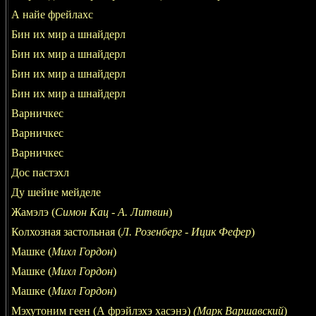
А найе фрейлахс
Бин их мир а шнайдерл
Бин их мир а шнайдерл
Бин их мир а шнайдерл
Бин их мир а шнайдерл
Варничкес
Варничкес
Варничкес
Дос пастэхл
Ду шейне мейделе
Жамэлэ (
Симон Кац - А. Литвин
)
Колхозная застольная (
Л. Розенберг - Ицик Фефер
)
Машке (
Михл Гордон
)
Машке (
Михл Гордон
)
Машке (
Михл Гордон
)
Мэхутоним геен (А фрэйлэхэ хасэнэ)
(Марк Варшавский
)