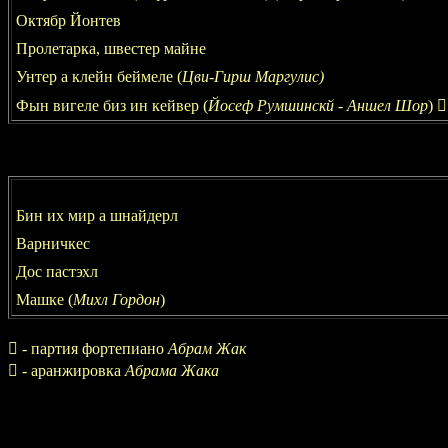
Октябр Йонтев
Пролетарка, швестер майне
Унтер а клейн беймеле (
Цви-Гирш Маргулис
)
Фын вигеле биз ин кейвер
(
Йосеф Румшинскй - Аншел Шор
)

Бин их мир а шнайдерл
Варничкес
Дос пастэхл
Машке (
Михл Гордон
)
 -
партия фортепиано
Абрам Жак
 -
аранжировка
Абрама Жака