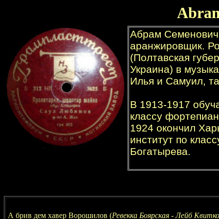
Abra
А брив дем хавер Ворошилов (
Ревекка Боярская - Лейб Квитк