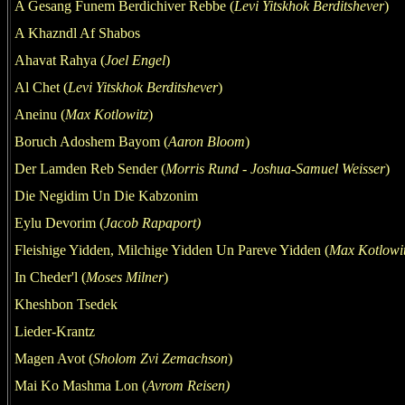
A Gesang Funem Berdichiver Rebbe
(
Levi Yitskhok B
e
rditshever
)
A Khazndl Af Shabos
Ahavat Rahya (
Joel Engel
)
Al Chet
(
Levi Yitskhok B
e
rditshever
)
Aneinu (
Max Kotlowitz
)
Boruch Adoshem Bayom
(
Aaron Bloom
)
Der Lamden Reb Sender (
M
orris Rund -
Joshua-Samuel Weisser
)
Die Negidim Un Die Kabzonim
Eylu Devorim
(
Jacob Rapaport)
Fleishige Yidden, Milchige Yidden Un Pareve Yidden
(
Max Kotlowi
In Cheder'l
(
Moses Milner
)
Kheshbon Tsedek
Lieder-Krantz
Magen Avot (
Sholom Zvi Zemachson
)
Mai Ko Mashma Lon (
Avrom Reisen)