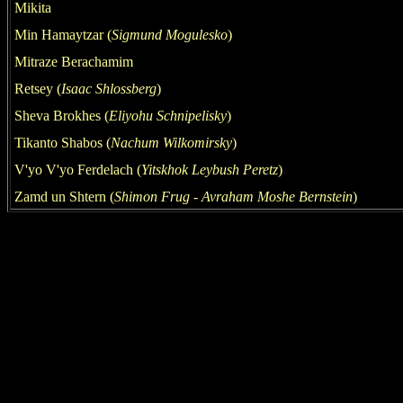
Mikita
Min Hamaytzar (
Sigmund Mogul
esko
)
Mitraze Berachamim
Retsey (
Isaac Shlossberg
)
Sheva Brokhes (
Eliyohu Schnipelisky
)
Tikanto Shabos (
Nachum Wilkomirsky
)
V'yo V'yo Ferdelach
(
Yitskhok Leybush
Peretz
)
Zamd un Shtern (
Shimon Frug
- Avraham
Moshe Bernstein
)