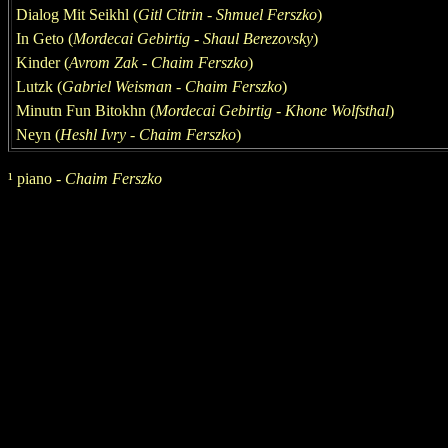
Dialog Mit Seikhl (
Gitl Citrin -
Shmuel Ferszko
)
In Geto (
Mordecai Gebirtig - Shaul Berezovsky
)
Kinder (
Avrom
Zak
-
Chaim Ferszko
)
Lutzk (
Gabriel Weisman
-
Chaim Ferszko
)
Minutn Fun Bitokhn (
Mordecai Gebirtig -
Khone Wolfsthal
)
Neyn (
Heshl Ivry
-
Chaim Ferszko
)
¹
piano -
Chaim Ferszko