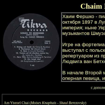
Chaim 
с допол
Am Yisroel Chai
(
Moises Knaphais - Shaul Berezovsky
)