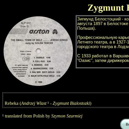
Zygmunt
Rebeka (
Andrzej Wlast
¹
- Zygmunt Bialostozki
)
¹
t
ranslat
ed
from
Polish
by
Szymon Szurmiej