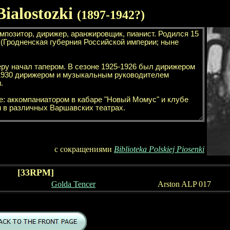
Bialostozki
(1
897
-19
42?
)
с сокращениями
Biblioteka Polskiej Piosenki
[
33
RPM]
Golda Tencer
Arston ALP 017